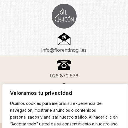
info@florentinogil.es
926 872 576
Valoramos tu privacidad
C. Cardenal Cisneros, 33, BAJO (NAVE, 13260
Usamos cookies para mejorar su experiencia de
Bolaños de Calatrava, Ciudad Real
navegación, mostrarle anuncios o contenidos
personalizados y analizar nuestro tráfico. Al hacer clic en
“Aceptar todo” usted da su consentimiento a nuestro uso